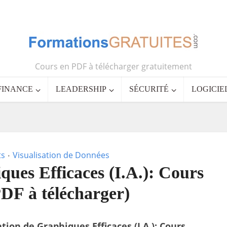
Cours en PDF à télécharger gratuitement
FINANCE
LEADERSHIP
SÉCURITÉ
LOGICIE
ts
Visualisation de Données
•
ues Efficaces (I.A.): Cours
PDF à télécharger)
tion de Graphiques Efficaces (I.A.): Cours